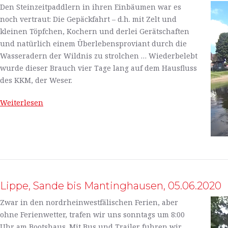
Den Steinzeitpaddlern in ihren Einbäumen war es
noch vertraut: Die Gepäckfahrt – d.h. mit Zelt und
kleinen Töpfchen, Kochern und derlei Gerätschaften
und natürlich einem Überlebensproviant durch die
Wasseradern der Wildnis zu strolchen … Wiederbelebt
wurde dieser Brauch vier Tage lang auf dem Hausfluss
des KKM, der Weser.
Weiterlesen
Lippe, Sande bis Mantinghausen, 05.06.2020
Zwar in den nordrheinwestfälischen Ferien, aber
ohne Ferienwetter, trafen wir uns sonntags um 8:00
Uhr am Bootshaus. Mit Bus und Trailer fuhren wir