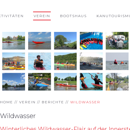
KTIVITÄTEN
VEREIN
BOOTSHAUS
KANUTOURISM
HOME
VEREIN
BERICHTE
WILDWASSER
Wildwasser
Winterliches Wildwasser-Flair auf der Innerste